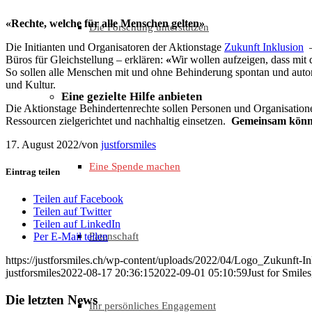
«Rechte, welche für alle Menschen gelten»
Die Forschung unterstützen
Die Initianten und Organisatoren der Aktionstage
Zukunft Inklusion
–
Büros für Gleichstellung – erklären:
«
Wir wollen aufzeigen, dass mi
So sollen alle Menschen mit und ohne Behinderung spontan und auton
und Kultur.
Eine gezielte Hilfe anbieten
Die Aktionstage Behindertenrechte sollen Personen und Organisati
Ressourcen zielgerichtet und nachhaltig einsetzen.
Gemeinsam könne
17. August 2022
/
von
justforsmiles
Eine Spende machen
Eintrag teilen
Teilen auf Facebook
Teilen auf Twitter
Teilen auf LinkedIn
Patenschaft
Per E-Mail teilen
https://justforsmiles.ch/wp-content/uploads/2022/04/Logo_Zukunft
justforsmiles
2022-08-17 20:36:15
2022-09-01 05:10:59
Just for Smile
Die letzten News
Ihr persönliches Engagement