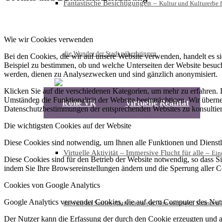
Fantastische Besichtigungen
–
Kultur und Kulturerbe 
Wie wir Cookies verwenden
die Wunder der Stadt näherbringen.
Bei den Cookies, die wir auf unsere Website verwenden, handelt es 
Beispiel zu bestimmen, ob und welche Unterseiten der Website besuch
werden, dienen zu Analysezwecken und sind gänzlich anonymisiert.
Klicken Sie auf die verschiedenen Kategorien, um mehr zu erfahren
Umständen die Funktionalität der Website beeinträchtigen. Wir übern
Virtuelle Realität
Datenschutzbestimmungen der entsprechenden Websites zu konsultier
Die wichtigsten Cookies auf der Website
Diese Cookies sind notwendig, um Ihnen alle Funktionen und Dienstle
Virtuelle Aktivität – Immersive Flucht für alle
–
Ein
Diese Cookies sind für den Betrieb der Website notwendig, so dass Sie
indem Sie Ihre Browsereinstellungen ändern und die Sperrung aller C
Cookies von Google Analytics
Google Analytics verwendet Cookies, die auf dem Computer des Nutz
der Just for Smiles-Aktivitäten ein. Von sonnigen Stränden
Der Nutzer kann die Erfassung der durch den Cookie erzeugten und a