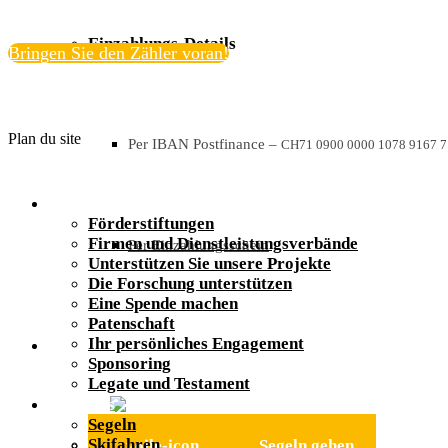
Einzahlungs-Details
Bringen Sie den Zähler voran!
Plan du site
Per IBAN Postfinance
–
CH71 0900 0000 1078 9167 7
Soutenez nous
Förderstiftungen
Firmen und Dienstleistungsverbände
Per Einzahlungsschein
Unterstützen Sie unsere Projekte
Die Forschung unterstützen
Eine Spende machen
Patenschaft
Ihr persönliches Engagement
Aktivitäten
Sponsoring
Legate und Testament
Activités
Segeln
Skifahren
Segeln gehen