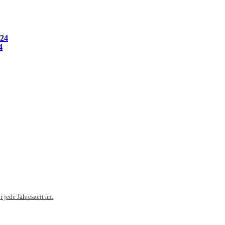
024
4
 jede Jahreszeit an.