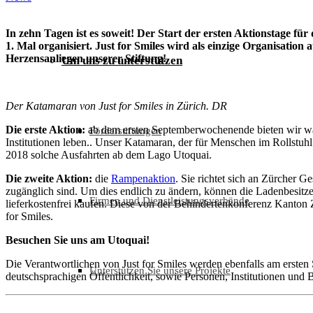
In zehn Tagen ist es soweit! Der Start der ersten Aktionstage 
1. Mal organisiert.
Just for Smiles wird als einzige Organisatio
Herzensanliegen unserer Stiftung!
Um uns zu unterstützen
Der Katamaran von Just for Smiles in Zürich. DR
Die erste Aktion:
ab dem ersten Septemberwochenende bieten wir wäh
Förderstiftungen
Institutionen leben.. Unser Katamaran, der für Menschen im Rollstuhl
2018 solche Ausfahrten ab dem Lago Utoquai.
Die zweite Aktion:
die
Rampenaktion
. Sie richtet sich an Zürcher 
zugänglich sind. Um dies endlich zu ändern, können die Ladenbesitz
Firmen und Dienstleistungsverbände
lieferkostenfrei kaufen. Diese von der Behindertenkonferenz Kanton 
for Smiles.
Besuchen Sie uns am Utoquai!
Die Verantwortlichen von Just for Smiles werden ebenfalls am ersten
Unterstützen Sie unsere Projekte
deutschsprachigen Öffentlichkeit, sowie Personen, Institutionen und B