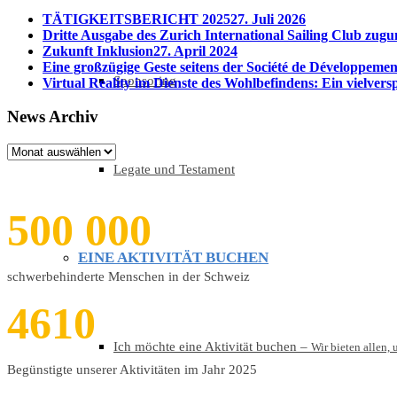
TÄTIGKEITSBERICHT 2025
27. Juli 2026
Dritte Ausgabe des Zurich International Sailing Club zugun
Zukunft Inklusion
27. April 2024
Eine großzügige Geste seitens der Société de Développemen
Sponsoring
Virtual Reality im Dienste des Wohlbefindens: Ein vielvers
News Archiv
News
Archiv
Legate und Testament
500
000
EINE AKTIVITÄT BUCHEN
schwerbehinderte Menschen in der Schweiz
4610
Ich möchte eine Aktivität buchen
–
Wir bieten allen,
Begünstigte unserer Aktivitäten im Jahr 2025