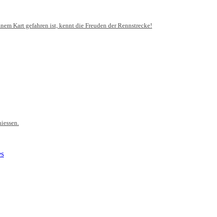
em Kart gefahren ist, kennt die Freuden der Rennstrecke!
iessen.
es