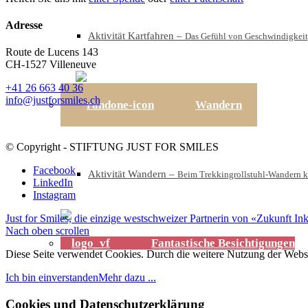
Adresse
Aktivität Kartfahren
–
Das Gefühl von Geschwindigkeit,
Route de Lucens 143
CH-1527 Villeneuve
+41 26 663 40 36
info@justforsmiles.ch
Wandern
© Copyright - STIFTUNG JUST FOR SMILES
Facebook
Aktivität Wandern
–
Beim Trekkingrollstuhl-Wandern kö
LinkedIn
Instagram
Just for Smiles, die einzige westschweizer Partnerin von «Zukunft Inkl
Nach oben scrollen
Fantastische Besichtigungen
Diese Seite verwendet Cookies. Durch die weitere Nutzung der Web
Ich bin einverstanden
Mehr dazu ...
Cookies und Datenschutzerklärung