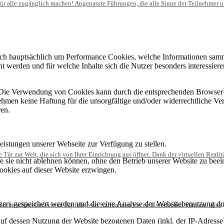
für alle zugänglich machen! Angepasste Führungen, die alle Sinne der Teilnehmer 
sich hauptsächlich um Performance Cookies, welche Informationen sam
t werden und für welche Inhalte sich die Nutzer besonders interessie
. Die Verwendung von Cookies kann durch die entsprechenden Browser
ehmen keine Haftung für die unsorgfältige und/oder widerrechtliche V
en.
istungen unserer Webseite zur Verfügung zu stellen.
e Tür zur Welt, die sich von Ihrer Einrichtung aus öffnet. Dank der virtuellen Reali
 sie nicht ablehnen können, ohne den Betrieb unserer Website zu beeint
ookies auf dieser Website erzwingen.
ers gespeichert werden und die eine Analyse der Websitebenutzung du
 bis zu schneebedeckten Gipfeln, von Kartbahnen bis zu historischen Städten: alles
uf dessen Nutzung der Website bezogenen Daten (inkl. der IP-Adresse