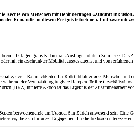
für die Rechte von Menschen mit Behinderungen «Zukunft Inklusion
n aus der Romandie an diesem Ereignis teilnehmen. Und zwar mit z
rend 10 Tagen gratis Katamaran-Ausflüge auf dem Zürichsee. Das Ange
 oder mit eingeschränkter Mobilität ausgestattet ist und vom erfahren
Geschäfte, deren Räumlichkeiten für Rollstuhlfahrer oder Menschen mit 
er während der Veranstaltung tragbare Rampen für ihre Geschäftsräume
Zürich (BKZ) initiierte Aktion ist das Ergebnis der Zusammenarbeit vo
 Septemberwochenende am Utoquai 6 in Zürich anwesend sein. Eine Geleg
ehörden, die sich für unser Engagement für die Inklusion interessieren,