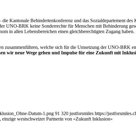
 die Kantonale Behindertenkonferenz und das Sozialdepartement des Ka
t der UNO-BRK keine Sonderrechte für Menschen mit Behinderung gesch
om in allen Lebensbereichen einen gleichberechtigten Zugang haben. B
onen zusammenführen, welche sich für die Umsetzung der UNO-BRK en
n wir neue Wege gehen und Impulse für eine Zukunft mit Inklusi
-Inklusion_Ohne-Datum-1.png
91
320
justforsmiles
https://justforsmiles
s, einzige westschweizer Partnerin von «Zukunft Inklusion»